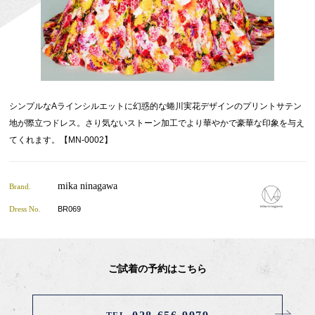
シンプルなAラインシルエットに幻惑的な蜷川実花デザインのプリントサテン
地が際立つドレス。さり気ないストーン加工でより華やかで豪華な印象を与え
てくれます。【MN-0002】
mika ninagawa
Brand.
Dress No.
BR069
ご試着の予約はこちら