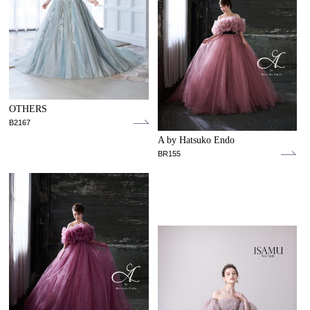
OTHERS
B2167
A by Hatsuko Endo
BR155