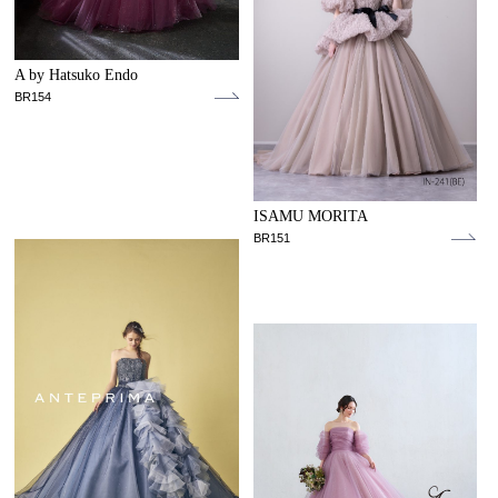
A by Hatsuko Endo
BR154
ISAMU MORITA
BR151