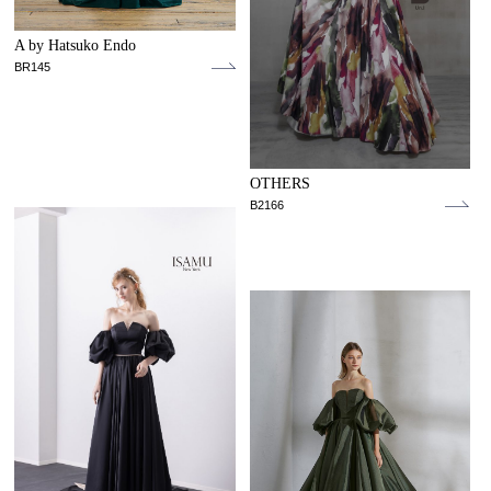
A by Hatsuko Endo
BR145
OTHERS
B2166