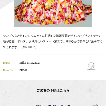
シンプルなAラインシルエットに幻惑的な蜷川実花デザインのプリントサテン
地が際立つドレス。さり気ないストーン加工でより華やかで豪華な印象を与え
てくれます。【MN-0002】
mika ninagawa
Brand.
Dress No.
BR069
ご試着の予約はこちら