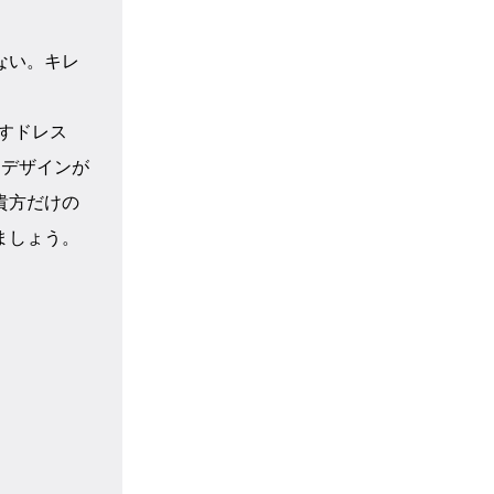
ない。キレ
。
出すドレス
もデザインが
貴方だけの
ましょう。