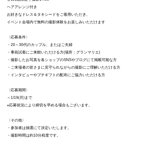
ヘアアレンジ付き
お好きなドレス＆タキシードをご着用いただき、
イベント会場内で無料の撮影体験をお楽しみいただけます
〈応募条件〉
・20～30代のカップル、またはご夫婦
・事前試着にご来館いただける方(場所：グランマリエ)
・撮影したお写真を各ショップのSNSやブログにて掲載可能な方
・ご来場者の皆さまに見守られながらの撮影にご理解いただける方
・インタビューやプチギフトの配布にご協力いただける方
〈応募期間〉
～1/19(月)まで
※応募状況により締切を早める場合もございます。
〈その他〉
・参加者は抽選にて決定いたします。
・撮影時間は約10分程度です。