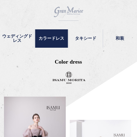
ウェディングド
カラードレス
タキシード
和装
レス
Color dress