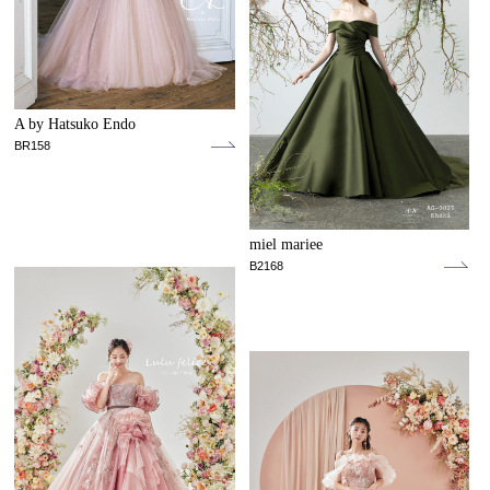
A by Hatsuko Endo
BR158
miel mariee
B2168