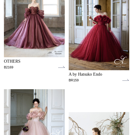
OTHERS
B2169
A by Hatsuko Endo
BR159