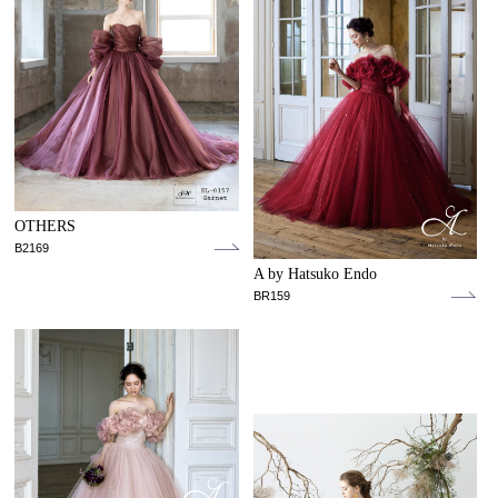
OTHERS
B2169
A by Hatsuko Endo
BR159