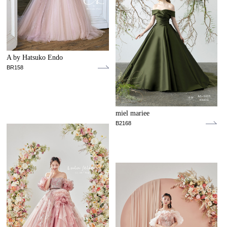
A by Hatsuko Endo
BR158
miel mariee
B2168