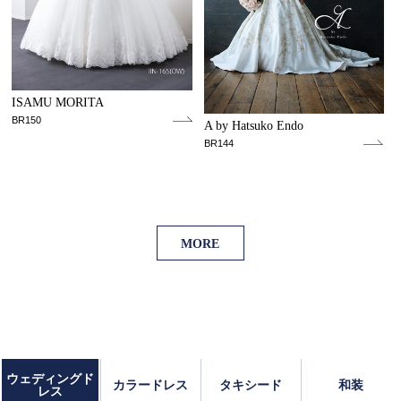
ISAMU MORITA
BR150
A by Hatsuko Endo
BR144
MORE
ウェディングド
カラードレス
タキシード
和装
レス