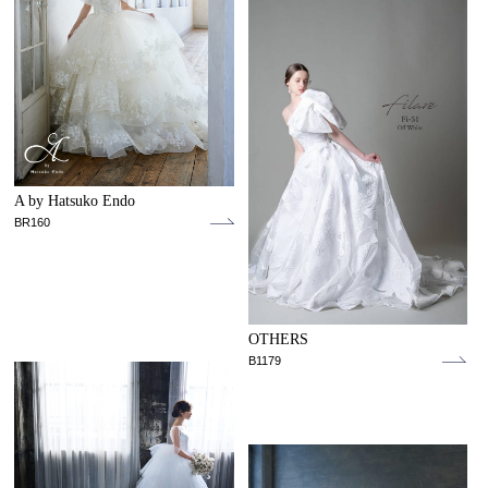
A by Hatsuko Endo
BR160
OTHERS
B1179